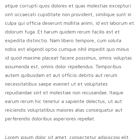
atque corrupti quos dolores et quas molestias excepturi
sint occaecati cupiditate non provident, similique sunt in
culpa qui officia deserunt mollitia animi, id est laborum et
dolorum fuga. Et harum quidem rerum facilis est et
expedita distinctio. Nam libero tempore, cum soluta
nobis est eligendi optio cumque nihil impedit quo minus
id quod maxime placeat facere possimus, omnis voluptas
assumenda est, omnis dolor repellendus. Temporibus
autem quibusdam et aut officiis debitis aut rerum
necessitatibus saepe eveniet ut et voluptates
repudiandae sint et molestiae non recusandae. Itaque
earum rerum hic tenetur a sapiente delectus, ut aut
reiciendis voluptatibus maiores alias consequatur aut
perferendis doloribus asperiores repellat.
Lorem ipsum dolor sit amet, consectetur adipiscing elit,