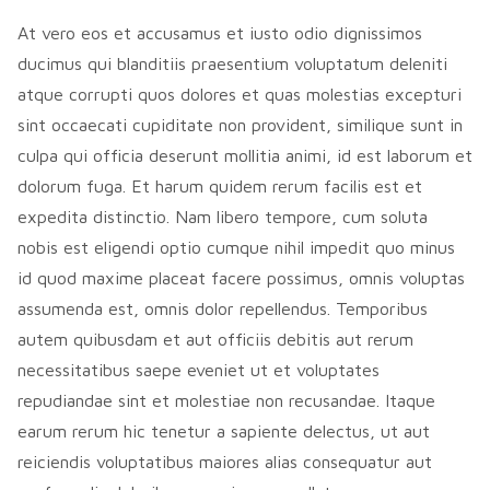
At vero eos et accusamus et iusto odio dignissimos
ducimus qui blanditiis praesentium voluptatum deleniti
atque corrupti quos dolores et quas molestias excepturi
sint occaecati cupiditate non provident, similique sunt in
culpa qui officia deserunt mollitia animi, id est laborum et
dolorum fuga. Et harum quidem rerum facilis est et
expedita distinctio. Nam libero tempore, cum soluta
nobis est eligendi optio cumque nihil impedit quo minus
id quod maxime placeat facere possimus, omnis voluptas
assumenda est, omnis dolor repellendus. Temporibus
autem quibusdam et aut officiis debitis aut rerum
necessitatibus saepe eveniet ut et voluptates
repudiandae sint et molestiae non recusandae. Itaque
earum rerum hic tenetur a sapiente delectus, ut aut
reiciendis voluptatibus maiores alias consequatur aut