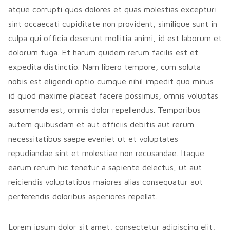
atque corrupti quos dolores et quas molestias excepturi
sint occaecati cupiditate non provident, similique sunt in
culpa qui officia deserunt mollitia animi, id est laborum et
dolorum fuga. Et harum quidem rerum facilis est et
expedita distinctio. Nam libero tempore, cum soluta
nobis est eligendi optio cumque nihil impedit quo minus
id quod maxime placeat facere possimus, omnis voluptas
assumenda est, omnis dolor repellendus. Temporibus
autem quibusdam et aut officiis debitis aut rerum
necessitatibus saepe eveniet ut et voluptates
repudiandae sint et molestiae non recusandae. Itaque
earum rerum hic tenetur a sapiente delectus, ut aut
reiciendis voluptatibus maiores alias consequatur aut
perferendis doloribus asperiores repellat.
Lorem ipsum dolor sit amet, consectetur adipiscing elit,