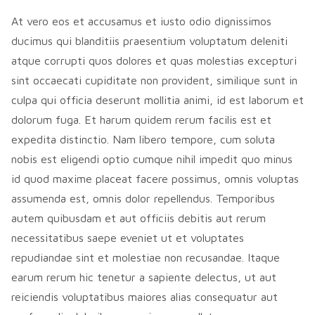
At vero eos et accusamus et iusto odio dignissimos
ducimus qui blanditiis praesentium voluptatum deleniti
atque corrupti quos dolores et quas molestias excepturi
sint occaecati cupiditate non provident, similique sunt in
culpa qui officia deserunt mollitia animi, id est laborum et
dolorum fuga. Et harum quidem rerum facilis est et
expedita distinctio. Nam libero tempore, cum soluta
nobis est eligendi optio cumque nihil impedit quo minus
id quod maxime placeat facere possimus, omnis voluptas
assumenda est, omnis dolor repellendus. Temporibus
autem quibusdam et aut officiis debitis aut rerum
necessitatibus saepe eveniet ut et voluptates
repudiandae sint et molestiae non recusandae. Itaque
earum rerum hic tenetur a sapiente delectus, ut aut
reiciendis voluptatibus maiores alias consequatur aut